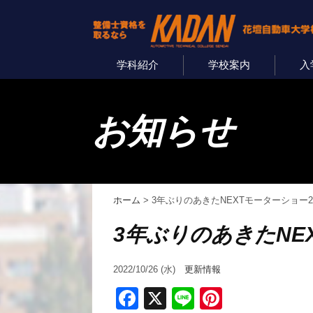
学科紹介
学校案内
入
お知らせ
ホーム
>
3年ぶりのあきたNEXTモーターショー2
3年ぶりのあきたNE
2022/10/26 (水)
更新情報
Facebook
X
Line
Pinterest