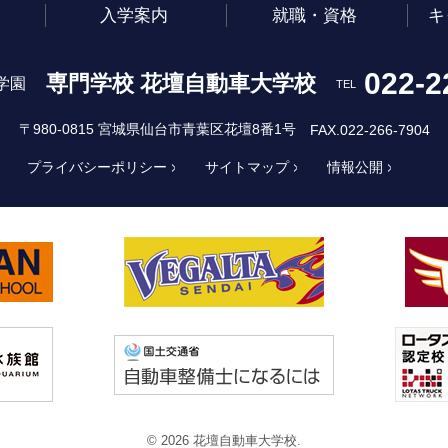
入学案内
就職・資格
キ
022-2
専門学校 花壇自動車大学校
学園
TEL
〒980-0815 宮城県仙台市青葉区花壇8番1号
FAX.022-266-7904
プライバシーポリシー
サイトマップ
情報公開
© 2026 花壇自動車大学校.