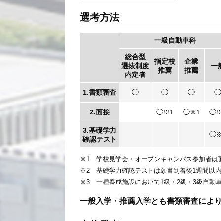
選考方法
一級自動車科
総合型
指定校
企業
選抜制度
一
推薦
推薦
内定者
1.書類審査
◯
◯
◯
◯
2.面接
◯
◯
◯
※1
※1
※
3.基礎学力
◯
※
確認テスト
※1 学校見学会・オープンキャンパス参加者は
※2 基礎学力確認テストは願書到着後1週間以
※3 一種養成施設において1級・2級・3級自
一般入学・推薦入学とも書類審査によ