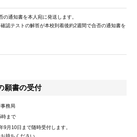
否の通知書を本人宛に発送します。
確認テストの解答が本校到着後約2週間で合否の通知書を
の願書の受付
学事務局
5時まで
26年9月10日まで随時受付します。
接お持ちください。