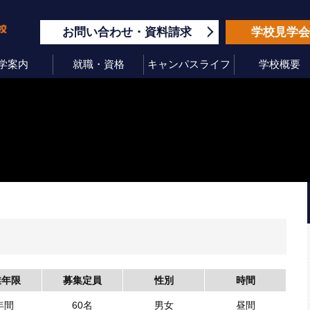
お問い合わせ
資料請求
学校見学
学案内
就職・資格
キャンパスライフ
学校概要
業年限
募集定員
性別
時間
年間
60名
男女
昼間