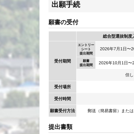
出願手続
願書の受付
総合型選抜制度
エントリー
2026年7月1日〜2
シート
提出期間
受付期間
願書
2026年10月1日〜
提出期間
但し
受付場所
受付時間
願書
受付方法
郵送（簡易書留）または
提出書類