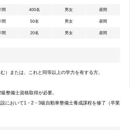
年間
400名
男女
昼間
年間
50名
男女
昼間
年間
20名
男女
昼間
含む）または、これと同等以上の学力を有する方。
。
2級整備士資格取得が必要。
設において1・2・3級自動車整備士養成課程を修了（卒業