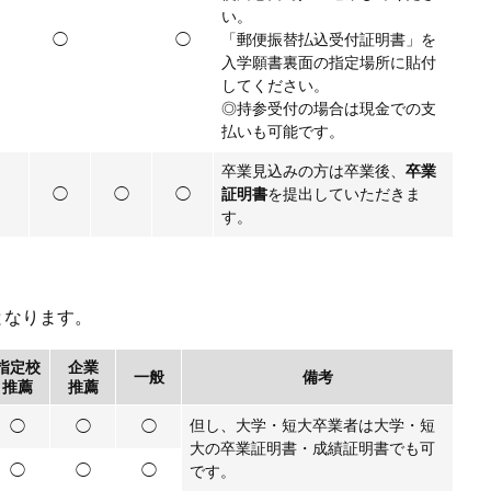
い。
◯
◯
「郵便振替払込受付証明書」を
入学願書裏面の指定場所に貼付
してください。
◎持参受付の場合は現金での支
払いも可能です。
卒業見込みの方は卒業後、
卒業
◯
◯
◯
証明書
を提出していただきま
す。
となります。
指定校
企業
一般
備考
推薦
推薦
但し、大学・短大卒業者は大学・短
◯
◯
◯
大の卒業証明書・成績証明書でも可
◯
◯
◯
です。