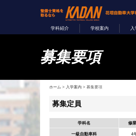
学科紹介
学校案内
入
募集要項
ホーム
>
入学案内
>
募集要項
募集定員
学科名
修
一級自動車科
4