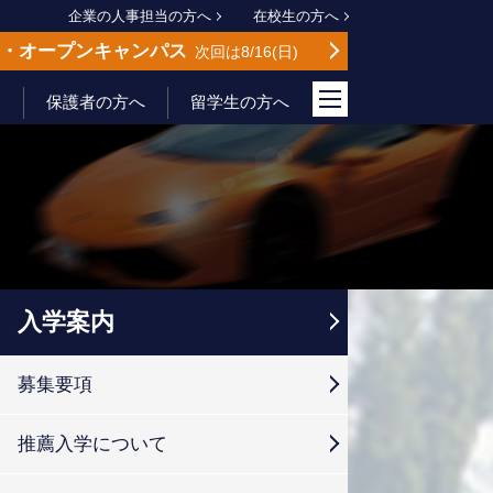
企業の人事担当の方へ
在校生の方へ
会
オープンキャンパス
次回は8/16
日
保護者の方へ
留学生の方へ
入学案内
募集要項
推薦入学について