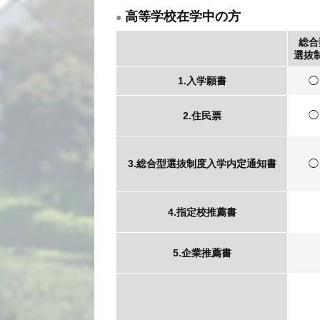
高等学校在学中の方
総合
選抜
1.入学願書
◯
◯
2.住民票
3.総合型選抜制度入学
内定通知書
◯
4.指定校推薦書
5.企業推薦書