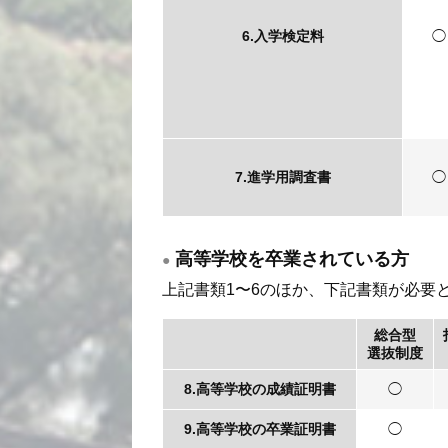
6.入学検定料
◯
7.進学用調査書
◯
高等学校を卒業されている方
上記書類1〜6のほか、下記書類が必要
総合型
選抜制度
8.高等学校の
成績証明書
◯
9.高等学校の
卒業証明書
◯