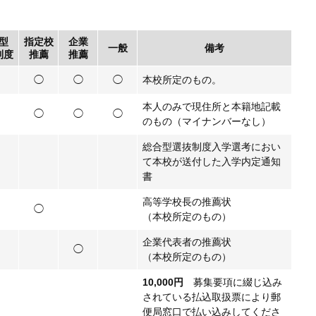
型
指定校
企業
一般
備考
制度
推薦
推薦
◯
◯
◯
本校所定のもの。
本人のみで現住所と本籍地記載
◯
◯
◯
のもの（マイナンバーなし）
総合型選抜制度入学選考におい
て本校が送付した入学内定通知
書
高等学校長の推薦状
◯
（本校所定のもの）
企業代表者の推薦状
◯
（本校所定のもの）
10,000円
募集要項に綴じ込み
されている払込取扱票により郵
便局窓口で払い込みしてくださ