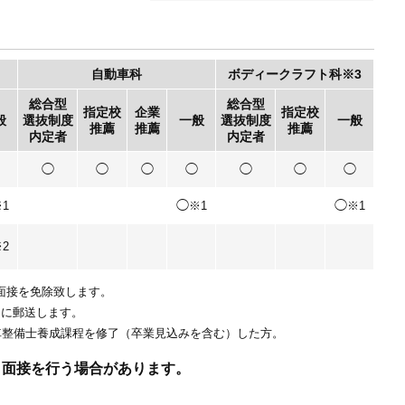
自動車科
ボディークラフト科
※3
総合型
総合型
指定校
企業
指定校
般
選抜制度
一般
選抜制度
一般
推薦
推薦
推薦
内定者
内定者
◯
◯
◯
◯
◯
◯
◯
◯
◯
1
※1
※1
2
面接を免除致します。
内に郵送します。
動車整備士養成課程を修了（卒業見込みを含む）した方。
り面接を行う場合があります。