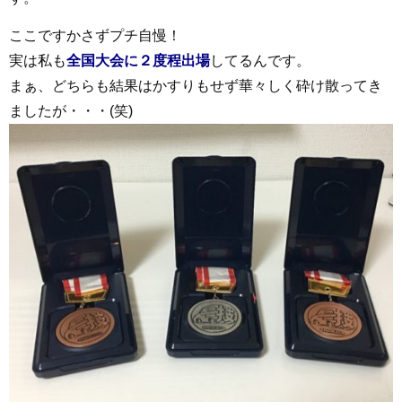
ここですかさずプチ自慢！
実は私も
全国大会に２度程出場
してるんです。
まぁ、どちらも結果はかすりもせず華々しく砕け散ってき
ましたが・・・(笑)