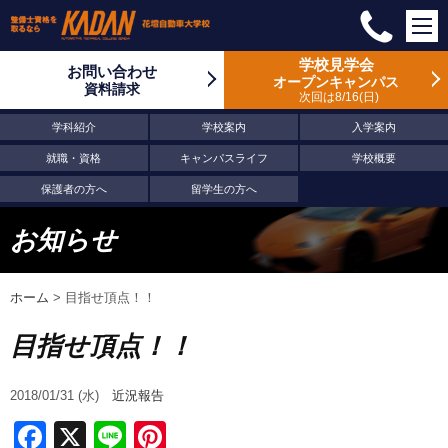
学校見学会
お問い合わせ
オープンキャンパス
資料請求
次回は8/16
日
学科紹介
学校案内
入学案内
就職・資格
キャンパスライフ
学校概要
保護者の方へ
留学生の方へ
お知らせ
ホーム
>
目指せ頂点！！
目指せ頂点！！
2018/01/31 (水)
近況報告
Facebook
X
Line
Pinterest