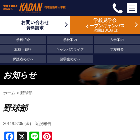
学校見学会
お問い合わせ
オープンキャンパス
資料請求
次回は8/16
日
学科紹介
学校案内
入学案内
就職・資格
キャンパスライフ
学校概要
保護者の方へ
留学生の方へ
お知らせ
ホーム
>
野球部
野球部
2011/08/05 (金)
近況報告
Facebook
X
Line
Pinterest