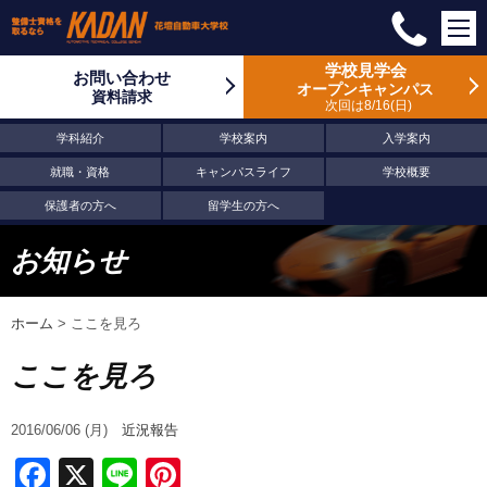
学校見学会
お問い合わせ
オープンキャンパス
資料請求
次回は8/16
日
学科紹介
学校案内
入学案内
就職・資格
キャンパスライフ
学校概要
保護者の方へ
留学生の方へ
お知らせ
ホーム
>
ここを見ろ
ここを見ろ
2016/06/06 (月)
近況報告
Facebook
X
Line
Pinterest