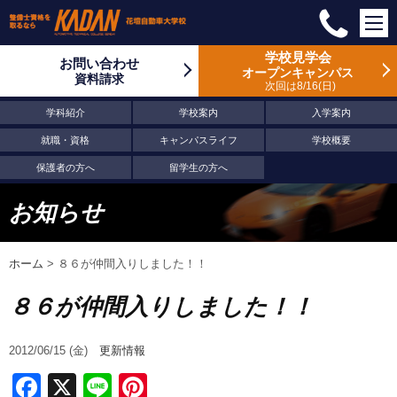
学校見学会
お問い合わせ
オープンキャンパス
資料請求
次回は8/16
日
学科紹介
学校案内
入学案内
就職・資格
キャンパスライフ
学校概要
保護者の方へ
留学生の方へ
お知らせ
ホーム
>
８６が仲間入りしました！！
８６が仲間入りしました！！
2012/06/15 (金)
更新情報
Facebook
X
Line
Pinterest