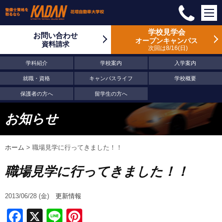
学校見学会
お問い合わせ
オープンキャンパス
資料請求
次回は8/16
日
学科紹介
学校案内
入学案内
就職・資格
キャンパスライフ
学校概要
保護者の方へ
留学生の方へ
お知らせ
ホーム
>
職場見学に行ってきました！！
職場見学に行ってきました！！
2013/06/28 (金)
更新情報
Facebook
X
Line
Pinterest