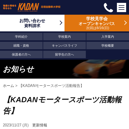
学校見学会
お問い合わせ
オープンキャンパス
資料請求
次回は8/16
日
学科紹介
学校案内
入学案内
就職・資格
キャンパスライフ
学校概要
保護者の方へ
留学生の方へ
お知らせ
ホーム
>
【KADANモータースポーツ活動報告】
【KADANモータースポーツ活動報
告】
2023/11/27 (月)
更新情報