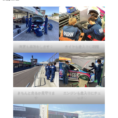
何度も点検をします！
タイヤも念入りに確認
きちんと走るか見守りま
エンジンも念入りにチェ
す
ック！