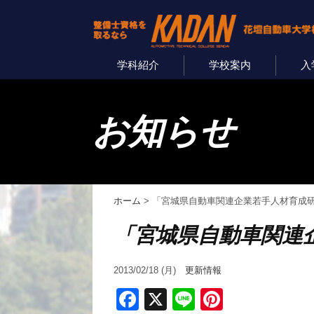
学科紹介
学校案内
入
お知らせ
ホーム
>
「宮城県自動車関連企業若手人材育成
「宮城県自動車関連
2013/02/18 (月)
更新情報
Facebook
X
Line
Pinterest