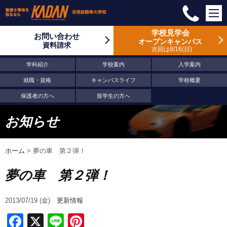
学校見学会
お問い合わせ
オープンキャンパス
資料請求
次回は8/16
日
学科紹介
学校案内
入学案内
就職・資格
キャンパスライフ
学校概要
保護者の方へ
留学生の方へ
お知らせ
ホーム
>
夢の車 第２弾！
夢の車 第２弾！
2013/07/19 (金)
更新情報
Facebook
X
Line
Pinterest