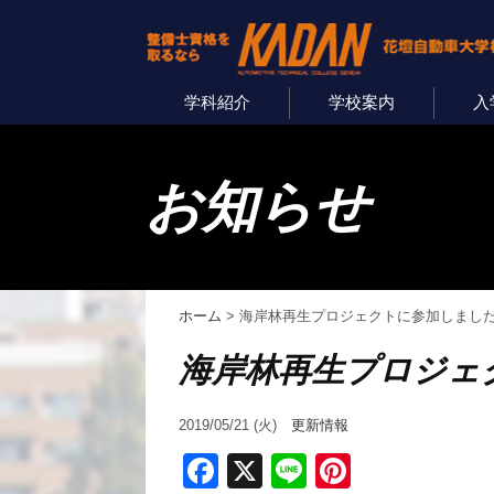
学科紹介
学校案内
入
お知らせ
ホーム
>
海岸林再生プロジェクトに参加しまし
海岸林再生プロジェ
2019/05/21 (火)
更新情報
Facebook
X
Line
Pinterest