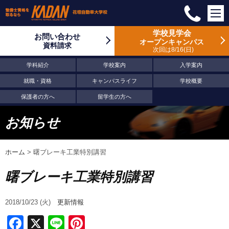
学校見学会
お問い合わせ
オープンキャンパス
資料請求
次回は8/16
日
学科紹介
学校案内
入学案内
就職・資格
キャンパスライフ
学校概要
保護者の方へ
留学生の方へ
お知らせ
ホーム
>
曙ブレーキ工業特別講習
曙ブレーキ工業特別講習
2018/10/23 (火)
更新情報
Facebook
X
Line
Pinterest