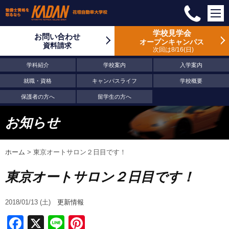
学校見学会
お問い合わせ
オープンキャンパス
資料請求
次回は8/16
日
学科紹介
学校案内
入学案内
就職・資格
キャンパスライフ
学校概要
保護者の方へ
留学生の方へ
お知らせ
ホーム
>
東京オートサロン２日目です！
東京オートサロン２日目です！
2018/01/13 (土)
更新情報
Facebook
X
Line
Pinterest