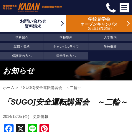
学校見学会
お問い合わせ
オープンキャンパス
資料請求
次回は8/16
日
学科紹介
学校案内
入学案内
就職・資格
キャンパスライフ
学校概要
保護者の方へ
留学生の方へ
お知らせ
ホーム
>
「SUGO]安全運転講習会 ～二輪～
「SUGO]安全運転講習会 ～二輪～
2014/12/05 (金)
更新情報
Facebook
X
Line
Pinterest