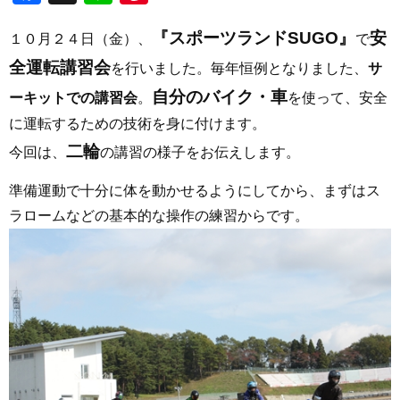
『スポーツランドSUGO』
安
１０月２４日（金）、
で
全運転講習会
を行いました。毎年恒例となりました、
サ
自分のバイク・車
ーキットでの講習会
。
を使って、安全
に運転するための技術を身に付けます。
二輪
今回は、
の講習の様子をお伝えします。
準備運動で十分に体を動かせるようにしてから、まずはス
ラロームなどの基本的な操作の練習からです。