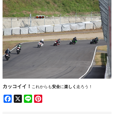
カッコイイ！
これからも
安全
に
楽しく
走ろう！
Facebook
X
Line
Pinterest