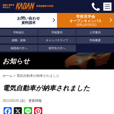
学校見学会
お問い合わせ
オープンキャンパス
資料請求
次回は8/16
日
学科紹介
学校案内
入学案内
就職・資格
キャンパスライフ
学校概要
保護者の方へ
留学生の方へ
お知らせ
ホーム
>
電気自動車が納車されました
電気自動車が納車されました
2011/02/25 (金)
更新情報
Facebook
X
Line
Pinterest