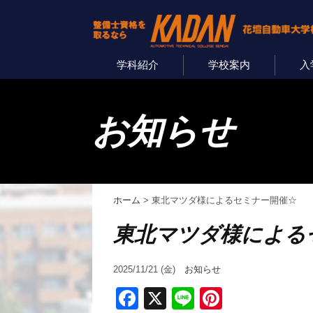
学科紹介
学校案内
入
お知らせ
ホーム
>
東北マツダ様によるセミナー開催☆
東北マツダ様による
2025/11/21 (金)
お知らせ
Facebook
X
Line
Pinterest