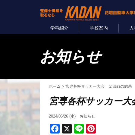
学科紹介
学校案内
入
お知らせ
ホーム
>
宮専各杯サッカー大会 ２回戦の結果
宮専各杯サッカー大
2024/06/26 (水)
お知らせ
Facebook
X
Line
Pinterest