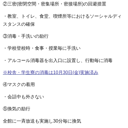
②三密(密閉空間・密集場所・密接場所)の回避措置
・教室、トイレ、食堂、喫煙所等におけるソーシャルディ
スタンスの確保
③消毒・手洗いの励行
・学校登校時・食事・授業毎に手洗い
・アルコール消毒器を出入口に設置し、行動毎に消毒
※校舎・学生寮の消毒は10月30日(金)実施済み
④マスクの着用
・会話中も外さない
⑤換気の励行
全館に一斉放送も実施し30分毎に換気