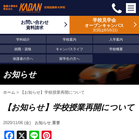
学校見学会
お問い合わせ
オープンキャンパス
資料請求
次回は8/16
日
学科紹介
学校案内
入学案内
就職・資格
キャンパスライフ
学校概要
保護者の方へ
留学生の方へ
お知らせ
ホーム
>
【お知らせ】学校授業再開について
【お知らせ】学校授業再開について
2020/11/06 (金)
お知らせ
,
重要
Facebook
X
Line
Pinterest