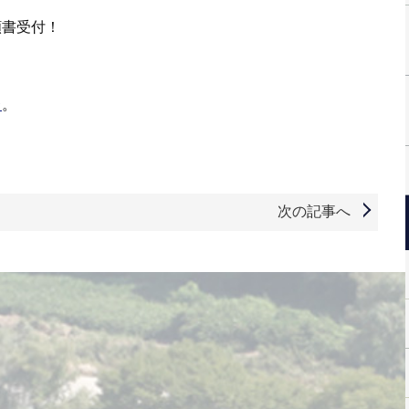
学願書受付！
ラ
。
次の記事へ