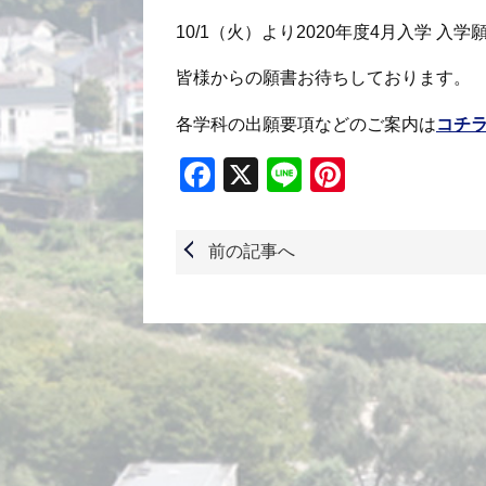
10/1（火）より2020年度4月入学 入
皆様からの願書お待ちしております。
各学科の出願要項などのご案内は
コチ
Facebook
X
Line
Pinterest
前の記事へ