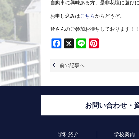
自動車に興味ある方、是非花壇に遊び
お申し込みは
こちら
からどうぞ。
皆さんのご参加お待ちしております！
Facebook
X
Line
Pinterest
前の記事へ
お問い合わせ・
学科紹介
学校案内