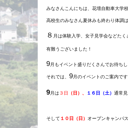
みなさんこんにちは、花壇自動車大学
高校生のみなさん夏休みも終わり体調
８
月は体験入学、女子見学会などたく
有難うございました！
9
月もイベント盛りだくさんでお待ちし
9
それでは、
月のイベントのご案内です
9
月は
３日
（日）、
１６日（土）
通常見
そして
１０日（日）
オープンキャンパ