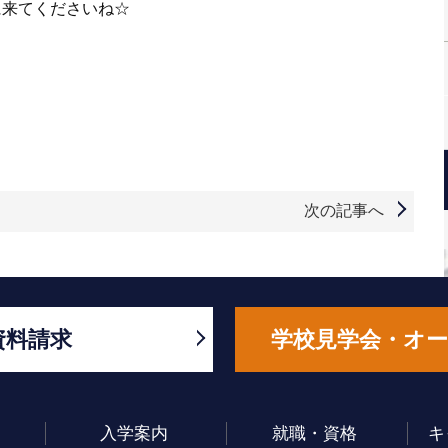
に来てくださいね☆
！
次の記事へ
資料請求
学校見学会・オ
入学案内
就職・資格
キ